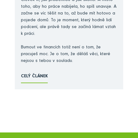
Člověk ví, jak proběhnou a jak skončí. A místo
toho, aby ho práce nabíjela, ho spíš unavuje. A
začne se víc těšit na to, až bude mít hotovo a
pojede domů. To je moment, který hodně lidí
podcení, ale právě tady se začíná lámat vztah
k práci.
Burnout ve financích totiž není o tom, že
pracuješ moc. Je o tom, že děláš věci, které
nejsou s tebou v souladu.
CELÝ ČLÁNEK