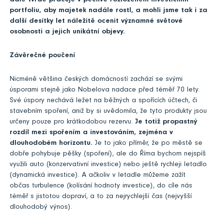
dále tvrdě pracuje v pečlivě rozloženém investičním
portfoliu, aby majetek nadále rostl, a mohli jsme tak i za
další desítky let náležitě ocenit významné světové
osobnosti a jejich unikátní objevy.
Závěrečné poučení
Nicméně většina českých domácností zachází se svými
úsporami stejně jako Nobelova nadace před téměř 70 lety.
Své úspory nechává ležet na běžných a spořících účtech, či
stavebním spoření, aniž by si uvědomila, že tyto produkty jsou
určeny pouze pro krátkodobou rezervu.
Je totiž propastný
rozdíl mezi spořením a investováním, zejména v
dlouhodobém horizontu.
Je to jako příměr, že po městě se
dobře pohybuje pěšky (spoření), ale do Říma bychom nejspíš
využili auto (konzervativní investice) nebo ještě rychleji letadlo
(dynamická investice). A ačkoliv v letadle můžeme zažít
občas turbulence (kolísání hodnoty investice), do cíle nás
téměř s jistotou dopraví, a to za nejrychlejší čas (nejvyšší
dlouhodobý výnos).