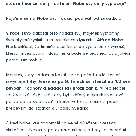
štědré finanční ceny nositelům Nobelovy ceny vyplácejí?
Pojďme se na Nobelovu nadaci podívat od začátku…
V roce 1895
odkázal této nadaci svůj majetek významný
švédský průmyslník, a mj. vynálezce dynamitu,
Alfred Nobel
.
Předpokládal, že finanční ocenění bude vypláceno z výnosů,
kterých investováním dosáhne a bude se tedy jednat o jakési
perpetuum mobile.
Majetek, který nadaci odkázal, se na počátku zdál téměř
nevyčerpatelný.
Jenže už po 50 letech se ztenčil na 1/3 své
původní hodnoty a nadaci tak hrozil zánik.
Alfred Nobel
totiž ve své závěti určil, aby byl svěřený majetek investován
pouze do „bezpečných“ a konzervativních cenných papírů,
především do státních dluhopisů Švédska.
Alfred Nobel ale zapomněl na velmi důležitou investiční
skutečnost. Nevzal v potaz riziko inflace, a tedy to, že státní