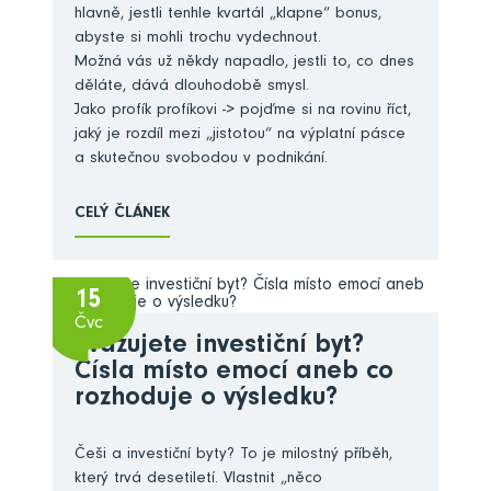
hlavně, jestli tenhle kvartál „klapne“ bonus,
abyste si mohli trochu vydechnout.
Možná vás už někdy napadlo, jestli to, co dnes
děláte, dává dlouhodobě smysl.
Jako profík profíkovi -> pojďme si na rovinu říct,
jaký je rozdíl mezi „jistotou“ na výplatní pásce
a skutečnou svobodou v podnikání.
CELÝ ČLÁNEK
15
Čvc
Zvažujete investiční byt?
Čísla místo emocí aneb co
rozhoduje o výsledku?
Češi a investiční byty? To je milostný příběh,
který trvá desetiletí. Vlastnit „něco