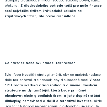
dluhopisy dlouhodobě inflaci nebudou schopny pokrýt, natož
překonat.
Z dlouhodobého pohledu totiž pro naše finance
není největším rizikem krátkodobé kolísání na
kapitálových trzích, ale právě růst inflace.
Co nakonec Nobelovu nadaci zachránilo?
Bylo třeba investiční strategii změnit, aby se majetek nadace
dále neztenčoval, ale naopak, aby dlouhodobě rostl.
V roce
1954 proto švédská vláda rozhodla o změně investiční
strategie na dynamičtější, která bude primárně
obsahovat akcie globálních firem, a jako doplněk státní
dluhopisy,
nemovitosti a další alternativní investice.
Akcie
jsou totiž historicky nejbezpečnější dlouhodobou investicí. Je