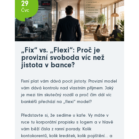
29
Čvc
„Fix“ vs. „Flexi“: Proč je
provizní svoboda víc než
jistota v bance?
Fixní plat vám dává pocit jistoty. Provizní model
vám dává kontrolu nad vlastním příjmem. Jaký
je mezi tím skutečný rozdíl a proč čím dál víc
bankéřů přechází na „flexi“ model?
Představte si, že sedíme u kafe. Vy máte v
ruce tu korporátní propisku s logem a v hlavě
vám běží čísla z ranní porady. Kolik
kontokorentů, kolik kreditek, kolik pojištění… a