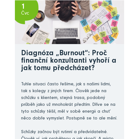
1
Čvc
Diagnóza „Burnout“: Proč
finanční konzultanti vyhoří a
jak tomu předcházet?
Tuhle situaci často řešíme, jak s našimi lidmi,
tak s kolegy z jiných firem. Člověk jede na
schůzku s klientem, stejná trasa, podobný
průběh jako už mnohokrát předtím. Dříve se na
tyto schůzky těšil, měl v sobě energii a chuť
něco dobře vymyslet. Postupně se to ale mění.
Schůzky začnou být rutinní a předvídatelné.