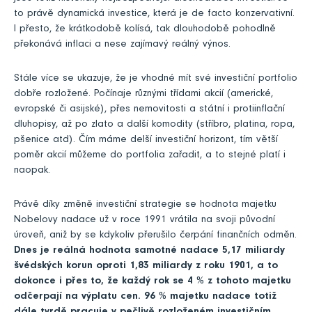
to právě dynamická investice, která je de facto konzervativní.
I přesto, že krátkodobě kolísá, tak dlouhodobě pohodlně
překonává inflaci a nese zajímavý reálný výnos.
Stále více se ukazuje, že je vhodné mít své investiční portfolio
dobře rozložené. Počínaje různými třídami akcií (americké,
evropské či asijské), přes nemovitosti a státní i protiinflační
dluhopisy, až po zlato a další komodity (stříbro, platina, ropa,
pšenice atd). Čím máme delší investiční horizont, tím větší
poměr akcií můžeme do portfolia zařadit, a to stejné platí i
naopak.
Právě díky změně investiční strategie se hodnota majetku
Nobelovy nadace už v roce 1991 vrátila na svoji původní
úroveň, aniž by se kdykoliv přerušilo čerpání finančních odměn.
Dnes je reálná hodnota samotné nadace 5,17 miliardy
švédských korun oproti 1,83 miliardy z roku 1901, a to
dokonce i přes to, že každý rok se 4 % z tohoto majetku
odčerpají na výplatu cen. 96 % majetku nadace totiž