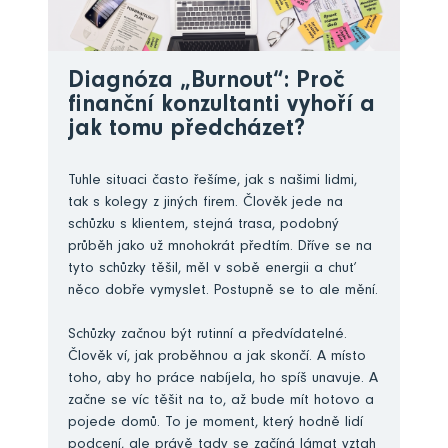
Diagnóza „Burnout“: Proč
finanční konzultanti vyhoří a
jak tomu předcházet?
Tuhle situaci často řešíme, jak s našimi lidmi,
tak s kolegy z jiných firem. Člověk jede na
schůzku s klientem, stejná trasa, podobný
průběh jako už mnohokrát předtím. Dříve se na
tyto schůzky těšil, měl v sobě energii a chuť
něco dobře vymyslet. Postupně se to ale mění.
Schůzky začnou být rutinní a předvídatelné.
Člověk ví, jak proběhnou a jak skončí. A místo
toho, aby ho práce nabíjela, ho spíš unavuje. A
začne se víc těšit na to, až bude mít hotovo a
pojede domů. To je moment, který hodně lidí
podcení, ale právě tady se začíná lámat vztah