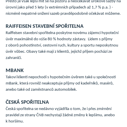
Přesto je však lepší mít se na pozoru a neočekávat úrokové sazby na
úrovni jako před 5 lety (v extrémních případech až 1,7 % p.a. ) -
nicméně nepatrné snížení sazeb pravděpodobně očekávat můžeme.
RAIFFEISEN STAVEBNÍ SPOŘITELNA
Raiffeisen stavební spořitelna poskytne novému zájemci hypoteční
úvěr maximálně do výše 80 % hodnoty zástavy. Lidem s příjmy
z oborů pohostinství, cestovní ruch, kultury a sportu neposkytnou
úvěr vůbec. Obavy také mají z klientů, jejichž příjem pochází ze
zahraničí.
MBANK
Takoví klienti nepochodí s hypotečním úvěrem také u společnosti
mBank, která rovněž neakceptuje příjmy od kadeřníků, masérů,
anebo také od zaměstnanců automobilek.
ČESKÁ SPOŘITELNA
Česká spořitelna se nedávno vyjádřila o tom, že i přes zmírnění
pravidel ze strany ČNB nechystají žádné změny k lepšímu, anebo
k horšímu.