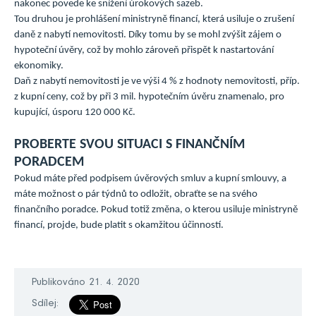
nakonec povede ke snížení úrokových sazeb.
Tou druhou je prohlášení ministryně financí, která usiluje o zrušení
daně z nabytí nemovitosti. Díky tomu by se mohl zvýšit zájem o
hypoteční úvěry, což by mohlo zároveň přispět k nastartování
ekonomiky.
Daň z nabytí nemovitosti je ve výši 4 % z hodnoty nemovitosti, příp.
z kupní ceny, což by při 3 mil. hypotečním úvěru znamenalo, pro
kupující, úsporu 120 000 Kč.
PROBERTE SVOU SITUACI S FINANČNÍM
PORADCEM
Pokud máte před podpisem úvěrových smluv a kupní smlouvy, a
máte možnost o pár týdnů to odložit, obraťte se na svého
finančního poradce. Pokud totiž změna, o kterou usiluje ministryně
financí, projde, bude platit s okamžitou účinností.
Publikováno 21. 4. 2020
Sdílej: