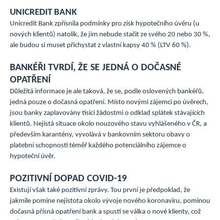
UNICREDIT BANK
Unicredit Bank zpřísnila podmínky pro zisk hypotečního úvěru (u
nových klientů) natolik, že jim nebude stačit ze svého 20 nebo 30 %,
ale budou si muset přichystat z vlastní kapsy 40 % (LTV 60 %).
BANKÉŘI TVRDÍ, ŽE SE JEDNÁ O DOČASNÉ
OPATŘENÍ
Důležitá informace je ale taková, že se, podle oslovených bankéřů,
jedná pouze o dočasná opatření. Místo novými zájemci po úvěrech,
jsou banky zaplavovány tisíci žádostmi o odklad splátek stávajících
klientů. Nejistá situace okolo nouzového stavu vyhlášeného v ČR, a
především karantény, vyvolává v bankovním sektoru obavy o
platební schopnosti téměř každého potenciálního zájemce o
hypoteční úvěr.
POZITIVNÍ DOPAD COVID-19
Existují však také pozitivní zprávy. Tou první je předpoklad, že
jakmile pomine nejistota okolo vývoje nového koronaviru, pominou
dočasná přísná opatření bank a spustí se válka o nové klienty, což