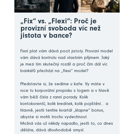
„Fix“ vs. „Flexi“: Proč je
provizní svoboda víc než
jistota v bance?
Fixní plat vám dává pocit jistoty. Provizní model
vám dává kontrolu nad vlastním příjmem. Jaký
je mezi tím skutečný rozdíl a proč čím dál víc
bankéřů přechází na „flexi“ model?
Představte si, že sedíme u kafe. Vy máte v
ruce tu korporátní propisku s logem a v hlavě
vám běží čísla z ranní porady. Kolik
kontokorentů, kolik kreditek, kolik pojištění… a
hlavně, jestli tenhle kvartál „klapne“ bonus,
abyste si mohli trochu vydechnout.
Možná vás už někdy napadlo, jestli to, co dnes
děláte, dává dlouhodobě smysl.