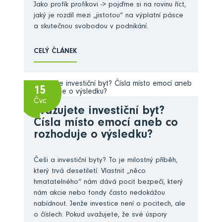
Jako profík profíkovi -> pojďme si na rovinu říct,
jaký je rozdíl mezi „jistotou“ na výplatní pásce
a skutečnou svobodou v podnikání.
CELÝ ČLÁNEK
15
Čvc
Zvažujete investiční byt?
Čísla místo emocí aneb co
rozhoduje o výsledku?
Češi a investiční byty? To je milostný příběh,
který trvá desetiletí. Vlastnit „něco
hmatatelného“ nám dává pocit bezpečí, který
nám akcie nebo fondy často nedokážou
nabídnout. Jenže investice není o pocitech, ale
o číslech. Pokud uvažujete, že své úspory