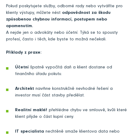
Pokud poskytujete služby, odborné rady nebo vytváříte pro
klienty výstupy, můžete nést
odpovědnost za škodu
způsobenou chybnou informací, postupem nebo
opomenutím.
A nejde jen o advokáty nebo účetní. Týká se to spousty
profesí, často i těch, kde byste to možná nečekali.
Příklady z praxe:
Účetní
špatně vypočítá daň a klient dostane od
finančního úřadu pokutu.
Architekt
navrhne konstrukčně nevhodné řešení a
investor musí část stavby předělat.
Realitní makléř
přehlédne chybu ve smlouvě, kvůli které
klient přijde o část kupní ceny.
IT specialista
nechtěně smaže klientova data nebo