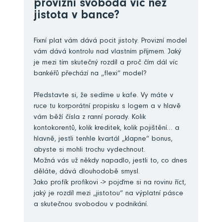
provizní svoboda víc než
jistota v bance?
Fixní plat vám dává pocit jistoty. Provizní model
vám dává kontrolu nad vlastním příjmem. Jaký
je mezi tím skutečný rozdíl a proč čím dál víc
bankéřů přechází na „flexi“ model?
Představte si, že sedíme u kafe. Vy máte v
ruce tu korporátní propisku s logem a v hlavě
vám běží čísla z ranní porady. Kolik
kontokorentů, kolik kreditek, kolik pojištění… a
hlavně, jestli tenhle kvartál „klapne“ bonus,
abyste si mohli trochu vydechnout.
Možná vás už někdy napadlo, jestli to, co dnes
děláte, dává dlouhodobě smysl.
Jako profík profíkovi -> pojďme si na rovinu říct,
jaký je rozdíl mezi „jistotou“ na výplatní pásce
a skutečnou svobodou v podnikání.