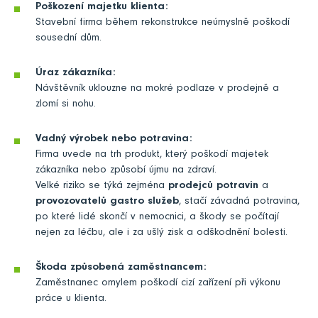
Poškození majetku klienta:
Stavební firma během rekonstrukce neúmyslně poškodí
sousední dům.
Úraz zákazníka:
Návštěvník uklouzne na mokré podlaze v prodejně a
zlomí si nohu.
Vadný výrobek nebo potravina:
Firma uvede na trh produkt, který poškodí majetek
zákazníka nebo způsobí újmu na zdraví.
Velké riziko se týká zejména
prodejců potravin
a
provozovatelů gastro služeb
, stačí závadná potravina,
po které lidé skončí v nemocnici, a škody se počítají
nejen za léčbu, ale i za ušlý zisk a odškodnění bolesti.
Škoda způsobená zaměstnancem:
Zaměstnanec omylem poškodí cizí zařízení při výkonu
práce u klienta.