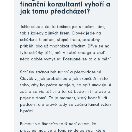
finanční konzultanti vyhoří a
jak tomu předcházet?
Tuhle situaci často řešíme, jak s našimi lidmi,
tak s kolegy z jiných firem. Člověk jede na
schůzku s klientem, stejná trasa, podobný
průběh jako už mnohokrát předtím. Dříve se na
tyto schůzky těšil, měl v sobě energii a chuť
něco dobře vymyslet. Postupně se to ale mění.
Schůzky začnou být rutinní a předvídatelné.
Člověk ví, jak proběhnou a jak skončí. A místo
toho, aby ho práce nabíjela, ho spíš unavuje. A
začne se víc těšit na to, až bude mít hotovo a
pojede domů. To je moment, který hodně lidí
podcení, ale právě tady se začíná lámat vztah
k práci.
Burnout ve financích totiž není o tom, že
pracuješ moc. Je o tom, že děláš věci, které