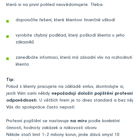
která si na první pohled neuvědomujete. Třeba:
doporučíte řešení, které klientovi finančně uškodí
vyrobíte chybný podklad, který poškodí klienta u jeho
zákazníků
zanedbáte informaci, která má zásadní vliv na rozhodnutí
klienta
Tip:
Pokud s klienty pracujete na základě smluv, zkontrolujte si,
jestli Vám sami někdy
nepožadují doložit pojištění profesní
odpovědnosti.
U větších firem je to dnes standard a bez něj
Vás do spolupráce často nepustí.
Profesní pojištění se nastavuje
na míru
podle konkrétní
činnosti, hodnoty zakázek a rizikovosti oboru.
Někde stačí limit 1–2 miliony korun, jinde dává smysl 10