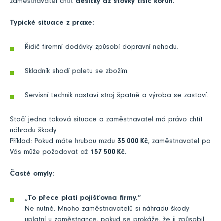
zaměstnavatel chtít
desítky až stovky tisíc korun.
Typické situace z praxe:
Řidič firemní dodávky způsobí dopravní nehodu.
Skladník shodí paletu se zbožím.
Servisní technik nastaví stroj špatně a výroba se zastaví.
Stačí jedna taková situace a zaměstnavatel má právo chtít
náhradu škody.
Příklad: Pokud máte hrubou mzdu
35 000 Kč
, zaměstnavatel po
Vás může požadovat až
157 500 Kč.
Časté omyly:
„
To přece platí pojišťovna firmy.“
Ne nutně. Mnoho zaměstnavatelů si náhradu škody
uplatní u zaměstnance, pokud se prokáže, že ji způsobil