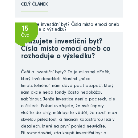
CELÝ ČLÁNEK
15
Čvc
Zvažujete investiční byt?
Čísla místo emocí aneb co
rozhoduje o výsledku?
Češi a investiční byty? To je milostný příběh,
který trvá desetiletí. Vlastnit „něco
hmatatelného“ nám dává pocit bezpečí, který
nám akcie nebo fondy často nedokážou
nabídnout. Jenže investice není o pocitech, ale
o číslech. Pokud uvažujete, že své úspory
vložíte do cihly, měli byste vědět, že rozdíl mezi
skvělou příležitostí a finanční katastrofou leží v
detailech, které na první pohled neuvidíte.
Při rozhodování, zda koupit investiční byt a