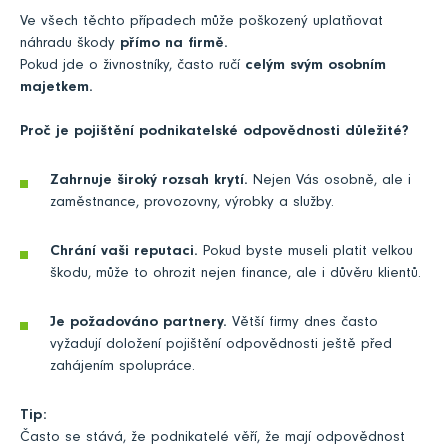
Ve všech těchto případech může poškozený uplatňovat
náhradu škody
přímo na firmě.
Pokud jde o živnostníky, často ručí
celým svým osobním
majetkem.
Proč je pojištění podnikatelské odpovědnosti důležité?
Zahrnuje široký rozsah krytí.
Nejen Vás osobně, ale i
zaměstnance, provozovny, výrobky a služby.
Chrání vaši reputaci.
Pokud byste museli platit velkou
škodu, může to ohrozit nejen finance, ale i důvěru klientů.
Je požadováno partnery.
Větší firmy dnes často
vyžadují doložení pojištění odpovědnosti ještě před
zahájením spolupráce.
Tip:
Často se stává, že podnikatelé věří, že mají odpovědnost