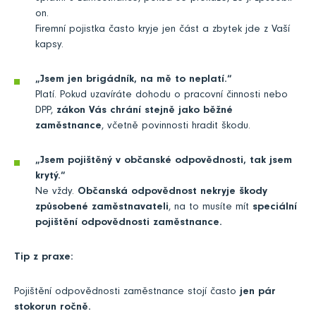
on.
Firemní pojistka často kryje jen část a zbytek jde z Vaší
kapsy.
„Jsem jen brigádník, na mě to neplatí.“
Platí. Pokud uzavíráte dohodu o pracovní činnosti nebo
DPP,
zákon Vás chrání stejně jako běžné
zaměstnance
, včetně povinnosti hradit škodu.
„Jsem pojištěný v občanské odpovědnosti, tak jsem
krytý.“
Ne vždy.
Občanská odpovědnost nekryje škody
způsobené zaměstnavateli
, na to musíte mít
speciální
pojištění odpovědnosti zaměstnance.
Tip z praxe:
Pojištění odpovědnosti zaměstnance stojí často
jen pár
stokorun ročně.