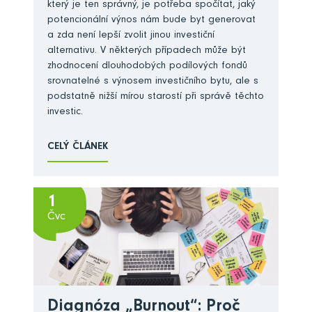
který je ten správný, je potřeba spočítat, jaký
potencionální výnos nám bude byt generovat
a zda není lepší zvolit jinou investiční
alternativu. V některých případech může být
zhodnocení dlouhodobých podílových fondů
srovnatelné s výnosem investičního bytu, ale s
podstatně nižší mírou starostí při správě těchto
investic.
CELÝ ČLÁNEK
1
Čvc
Diagnóza „Burnout“: Proč