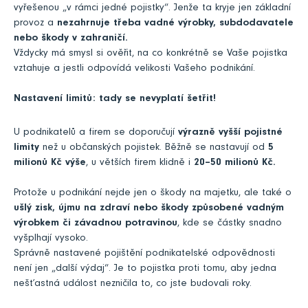
vyřešenou „v rámci jedné pojistky“. Jenže ta kryje jen základní
provoz a
nezahrnuje třeba vadné výrobky, subdodavatele
nebo škody v zahraničí.
Vždycky má smysl si ověřit, na co konkrétně se Vaše pojistka
vztahuje a jestli odpovídá velikosti Vašeho podnikání.
Nastavení limitů: tady se nevyplatí šetřit!
U podnikatelů a firem se doporučují
výrazně vyšší pojistné
limity
než u občanských pojistek. Běžně se nastavují od
5
milionů Kč výše
, u větších firem klidně i
20–50 milionů Kč.
Protože u podnikání nejde jen o škody na majetku, ale také o
ušlý zisk, újmu na zdraví nebo škody způsobené vadným
výrobkem či závadnou potravinou
, kde se částky snadno
vyšplhají vysoko.
Správně nastavené pojištění podnikatelské odpovědnosti
není jen „další výdaj“. Je to pojistka proti tomu, aby jedna
nešťastná událost nezničila to, co jste budovali roky.