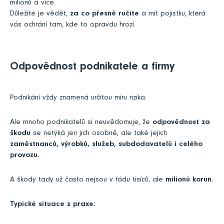
milionů a více.
Důležité je vědět,
za co přesně ručíte
a mít pojistku, která
vás ochrání tam, kde to opravdu hrozí.
Odpovědnost podnikatele a firmy
Podnikání vždy znamená určitou míru rizika.
Ale mnoho podnikatelů si neuvědomuje, že
odpovědnost za
škodu
se netýká jen jich osobně, ale také jejich
zaměstnanců, výrobků, služeb, subdodavatelů i celého
provozu.
A škody tady už často nejsou v řádu tisíců, ale
milionů korun.
Typické situace z praxe: