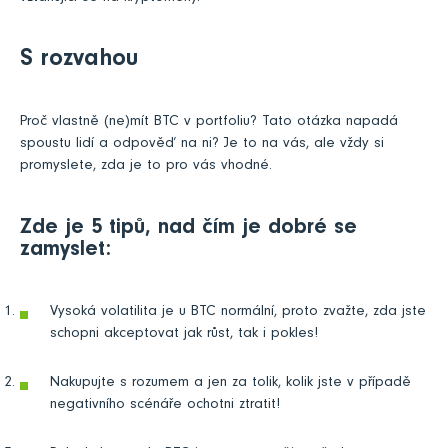
S rozvahou
Proč vlastně (ne)mít BTC v portfoliu? Tato otázka napadá
spoustu lidí a odpověď na ni? Je to na vás, ale vždy si
promyslete, zda je to pro vás vhodné.
Zde je 5 tipů, nad čím je dobré se
zamyslet:
Vysoká volatilita je u BTC normální, proto zvažte, zda jste
schopni akceptovat jak růst, tak i pokles!
Nakupujte s rozumem a jen za tolik, kolik jste v případě
negativního scénáře ochotni ztratit!