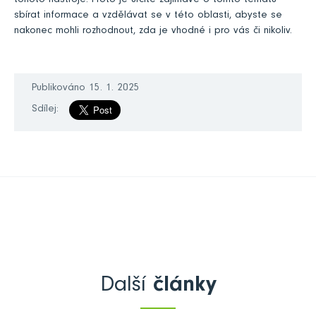
tohoto nástroje. Proto je určitě zajímavé o tomto tématu
sbírat informace a vzdělávat se v této oblasti, abyste se
nakonec mohli rozhodnout, zda je vhodné i pro vás či nikoliv.
Publikováno 15. 1. 2025
Sdílej:
Další
články