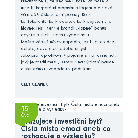
Představte si, že sedíme u kafe. Vy máte v
ruce tu korporátní propisku s logem a v hlavě
vám běží čísla z ranní porady. Kolik
kontokorentů, kolik kreditek, kolik pojištění… a
hlavně, jestli tenhle kvartál „klapne“ bonus,
abyste si mohli trochu vydechnout.
Možná vás už někdy napadlo, jestli to, co dnes
děláte, dává dlouhodobě smysl.
Jako profík profíkovi -> pojďme si na rovinu říct,
jaký je rozdíl mezi „jistotou“ na výplatní pásce
a skutečnou svobodou v podnikání.
CELÝ ČLÁNEK
15
Čvc
Zvažujete investiční byt?
Čísla místo emocí aneb co
rozhoduje o výsledku?