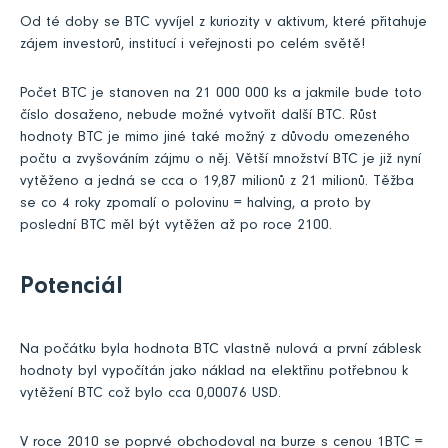
Od té doby se BTC vyvíjel z kuriozity v aktivum, které přitahuje
zájem investorů, institucí i veřejnosti po celém světě!
Počet BTC je stanoven na 21 000 000 ks a jakmile bude toto
číslo dosaženo, nebude možné vytvořit další BTC. Růst
hodnoty BTC je mimo jiné také možný z důvodu omezeného
počtu a zvyšováním zájmu o něj. Větší množství BTC je již nyní
vytěženo a jedná se cca o 19,87 milionů z 21 milionů. Těžba
se co 4 roky zpomalí o polovinu = halving, a proto by
poslední BTC měl být vytěžen až po roce 2100.
Potenciál
Na počátku byla hodnota BTC vlastně nulová a první záblesk
hodnoty byl vypočítán jako náklad na elektřinu potřebnou k
vytěžení BTC což bylo cca 0,00076 USD.
V roce 2010 se poprvé obchodoval na burze s cenou 1BTC =