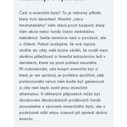
Češi a investiční byty? To je milostný příběh,
který trvá desetiletí. Vlastnit „něco
hmatatelného“ nám dává pocit bezpečí, který
nám akcie nebo fondy často nedokážou
nabídnout. Jenže investice není o pocitech, ale
o číslech. Pokud uvažujete, že své úspory
vložíte do cihly, měli byste vědět, že rozdíl mezi
skvělou příležitostí a finanční katastrofou leží v
detailech, které na první pohled neuvidíte.
Při rozhodování, zda koupit investiční byt a
který je ten správný, je potřeba spočítat, jaký
potencionální výnos nám bude byt generovat
a zda není lepší zvolit jinou investiční
alternativu. V některých případech může být
zhodnocení dlouhodobých podílových fondů
srovnatelné s výnosem investičního bytu, ale s
podstatně nižší mírou starostí při správě těchto
investic.