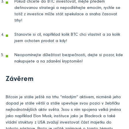
Pokud chcete do BTC investovat, mějte předem
definovanou strategii a nepodléhejte emocím, rychle se
totiž z investice může stát spekulace a snaha časovat
trhy!
Stanovte si cíl, například kolik BTC chci vlastnit a za kolik
jsem ochoten prodat a kdy!
Neopomínejte důležitost bezpečnosti, dejte si pozor, kde
nakupujete a na zdanění kryptoměn!
Závěrem
Bitcoin je stále ještě na trhu “mladým“ aktivem, nicméně jeho
dopad je stále větší a stále upevňuje svou pozici v žebříčku
nejhodnotnějších aktiv světa. Jsou s ním spojena velká jména
jako například Elon Musk, instituce jako je Blackrock a také
vládní struktury z USA zvažují investovat část majetku do