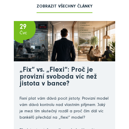
ZOBRAZIT VŠECHNY ČLÁNKY
29
Čvc
„Fix“ vs. „Flexi“: Proč je
provizní svoboda víc než
jistota v bance?
Fixní plat vám dává pocit jistoty. Provizní model
vám dává kontrolu nad vlastním příjmem. Jaký
je mezi tím skutečný rozdíl a proč čím dál víc
bankéřů přechází na „flexi“ model?