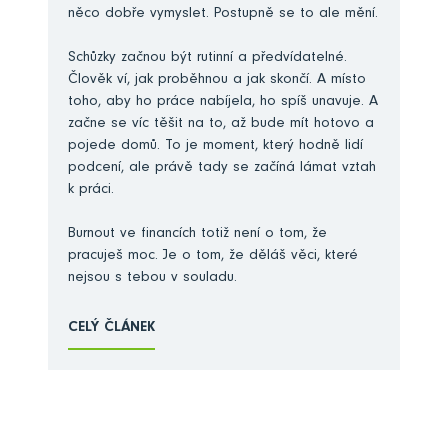
něco dobře vymyslet. Postupně se to ale mění.
Schůzky začnou být rutinní a předvídatelné.
Člověk ví, jak proběhnou a jak skončí. A místo
toho, aby ho práce nabíjela, ho spíš unavuje. A
začne se víc těšit na to, až bude mít hotovo a
pojede domů. To je moment, který hodně lidí
podcení, ale právě tady se začíná lámat vztah
k práci.
Burnout ve financích totiž není o tom, že
pracuješ moc. Je o tom, že děláš věci, které
nejsou s tebou v souladu.
CELÝ ČLÁNEK