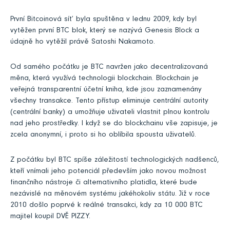
První Bitcoinová síť byla spuštěna v lednu 2009, kdy byl
vytěžen první BTC blok, který se nazývá Genesis Block a
údajně ho vytěžil právě Satoshi Nakamoto.
Od samého počátku je BTC navržen jako decentralizovaná
měna, která využívá technologii blockchain. Blockchain je
veřejná transparentní účetní kniha, kde jsou zaznamenány
všechny transakce. Tento přístup eliminuje centrální autority
(centrální banky) a umožňuje uživateli vlastnit plnou kontrolu
nad jeho prostředky. I když se do blockchainu vše zapisuje, je
zcela anonymní, i proto si ho oblíbila spousta uživatelů.
Z počátku byl BTC spíše záležitostí technologických nadšenců,
kteří vnímali jeho potenciál především jako novou možnost
finančního nástroje či alternativního platidla, které bude
nezávislé na měnovém systému jakéhokoliv státu. Již v roce
2010 došlo poprvé k reálné transakci, kdy za 10 000 BTC
majitel koupil DVĚ PIZZY.